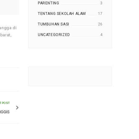
PARENTING
3
TENTANG SEKOLAH ALAM
17
TUMBUHAN SASI
26
mangga di
UNCATEGORIZED
4
barat,
T POST
GGIS