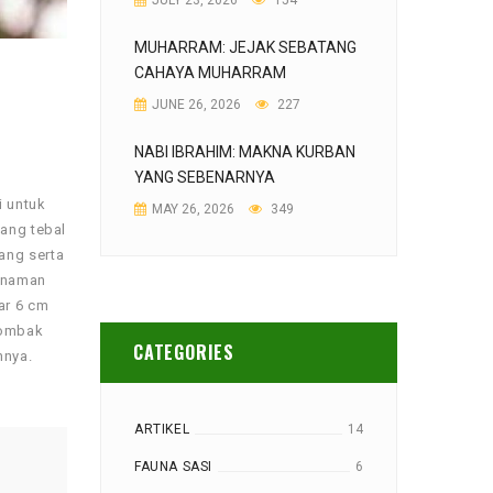
JULY 23, 2026
154
MUHARRAM: JEJAK SEBATANG
CAHAYA MUHARRAM
JUNE 26, 2026
227
NABI IBRAHIM: MAKNA KURBAN
YANG SEBENARNYA
i untuk
MAY 26, 2026
349
yang tebal
ang serta
tanaman
ar 6 cm
tombak
CATEGORIES
nnya.
ARTIKEL
14
FAUNA SASI
6