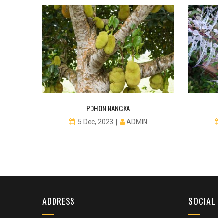
ISBUL
POHON NANGKA
N
ADMIN
5 Dec, 2023
ADDRESS
SOCIAL