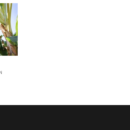
POHON KELAPA
N
ADMIN
25 Jul, 2023