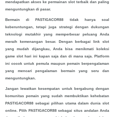
mendapatkan akses ke permainan slot terbaik dan paling
menguntungkan di pasar.
Bermain di PASTIGACOR88 tidak hanya soal
keberuntungan, tetapi juga strategi dengan dukungan
teknologi mutakhir yang memperbesar peluang Anda
meraih kemenangan besar. Dengan berbagai link slot
yang mudah dijangkau, Anda bisa menikmati koleksi
game slot hari ini kapan saja dan di mana saja. Platform
ini cocok untuk pemula maupun pemain berpengalaman
yang mencari pengalaman bermain yang seru dan
menguntungkan.
Jangan lewatkan kesempatan untuk bergabung dengan
komunitas pemain yang sudah membuktikan kehebatan
PASTIGACOR88 sebagai pilihan utama dalam dunia slot
online. Pilih PASTIGACOR88 sebagai situs andalan Anda