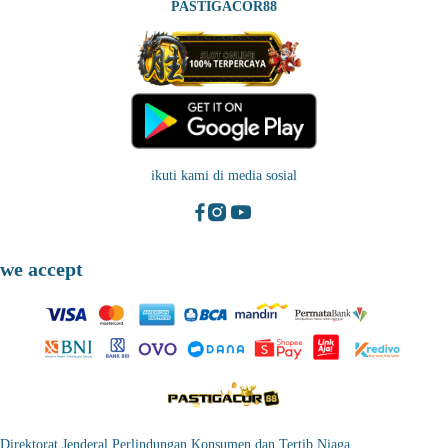
PASTIGACOR88
ikuti kami di media sosial
we accept
Direktorat Jenderal Perlindungan Konsumen dan Tertib Niaga