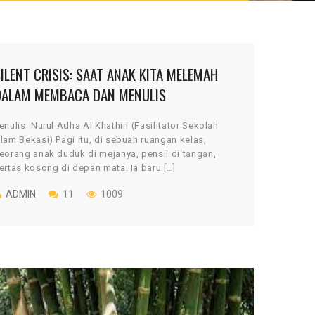
ILENT CRISIS: SAAT ANAK KITA MELEMAH
DALAM MEMBACA DAN MENULIS
enulis: Nurul Adha Al Khathiri (Fasilitator Sekolah
lam Bekasi) Pagi itu, di sebuah ruangan kelas,
eorang anak duduk di mejanya, pensil di tangan,
ertas kosong di depan mata. Ia baru […]
ADMIN
11
1009