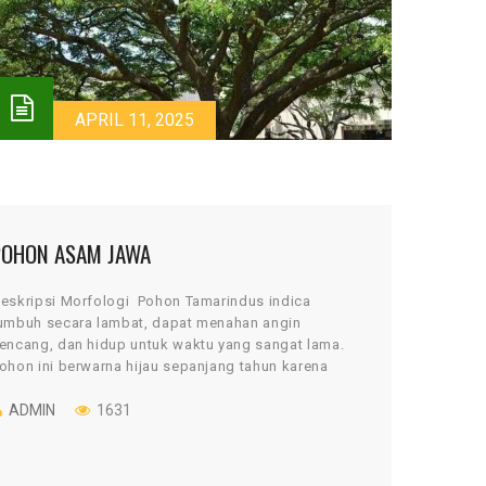
APRIL 11, 2025
POHON ASAM JAWA
eskripsi Morfologi Pohon Tamarindus indica
umbuh secara lambat, dapat menahan angin
encang, dan hidup untuk waktu yang sangat lama.
ohon ini berwarna hijau sepanjang tahun karena
idak mengalami masa gugur […]
ADMIN
1631