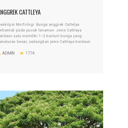
ANGGREK CATTLEYA
eskripsi Morfologi Bunga anggrek Cattelya
erbentuk pada pucuk tanaman. Jenis Cattleya
erdaun satu memiliki 1−2 kuntum bunga yang
erukuran besar, sedangkan jenis Cattleya berdaun
−3 mempunyai 3−8 kuntum dengan ukuran […]
ADMIN
1774