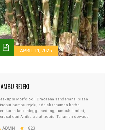
APRIL 11, 2025
BAMBU REJEKI
eskripsi Morfologi Dracaena sanderiana, biasa
isebut bambu rejeki, adalah tanaman herba
erukuran kecil hingga sedang, tumbuh lambat,
erasal dari Afrika barat tropis. Tanaman dewasa
kan mencapai tinggi hingga 5 kaki […]
ADMIN
1823