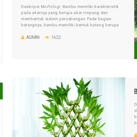
Deskripsi Morfologi Bambu memiliki karakteristik
pada akarnya yang berupa akar rimpang dan
membentuk sistem percabangan. Pada bagian
batangnya, bambu memiliki bentuk batang berupa
silinder, memiliki ruas atau bisa disebut juga […]
ADMIN
1622
D
d
b
b
a