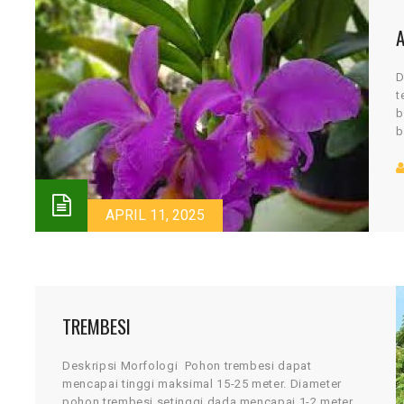
D
t
b
b
2
APRIL 11, 2025
TREMBESI
Deskripsi Morfologi Pohon trembesi dapat
mencapai tinggi maksimal 15-25 meter. Diameter
pohon trembesi setinggi dada mencapai 1-2 meter.