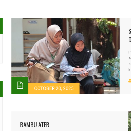
S
P
A
s
k
OCTOBER 20, 2025
BAMBU ATER