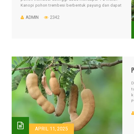
Kanopi pohon trembesi berbentuk payung dan dapat
mencapai diameter 30 meter. Daun […]
ADMIN
2342
D
t
k
P
t
APRIL 11, 2025