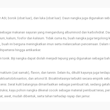
SI, borok (obat luar), dan luka (obat luar). Daun nangka juga digunakan seb
 sebagai makanan sayuran yang mengandung albuminoid dan karbohidrat. Da
, kalium, fosfor dan kalsium. Tidak cuma itu, buah nangka juga tergolong k
a, buah ini berguna meningkatkan imun serta melancarkan pencernaan. Dalam
ihipertensi hingga antikanker.
an tonik. Biji nangka dapat diolah menjadi tepung yang digunakan sebagai ba
lurin (zat samak), flavon, dan tannin. Selain itu, dikulit kayunya juga terdap
ikloartobilosanton, dan artonol B. Bioaktivitasnya terbukti secara empirik seb
ipertensi. Serat kulit batangnya dimanfaatkan sebagai pembuat tali, sedang geta
ruksi, kayu pohon nangka dikenal cocok sebagai material pembuat teras, pe
at, awet, mudah dibentuk, serta tahan terhadap rayap dan jamur.