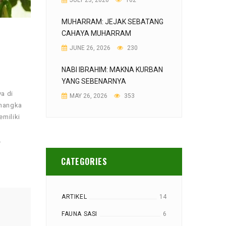
JULY 23, 2026
162
MUHARRAM: JEJAK SEBATANG
CAHAYA MUHARRAM
JUNE 26, 2026
230
NABI IBRAHIM: MAKNA KURBAN
YANG SEBENARNYA
a di
MAY 26, 2026
353
 nangka
emiliki
.
CATEGORIES
ARTIKEL
14
FAUNA SASI
6