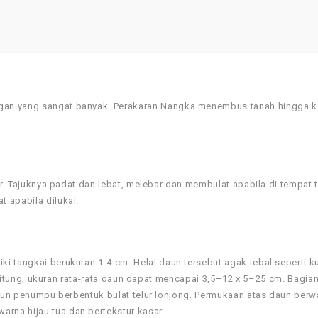
gan yang sangat banyak. Perakaran Nangka menembus tanah hingga 
er. Tajuknya padat dan lebat, melebar dan membulat apabila di tempat 
 apabila dilukai.
 tangkai berukuran 1-4 cm. Helai daun tersebut agak tebal seperti kul
a hitung, ukuran rata-rata daun dapat mencapai 3,5–12 x 5–25 cm. Bagia
daun penumpu berbentuk bulat telur lonjong. Permukaan atas daun berw
na hijau tua dan bertekstur kasar.