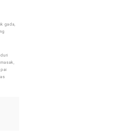
uk gada,
ang
duri
 masak,
mpai
ras