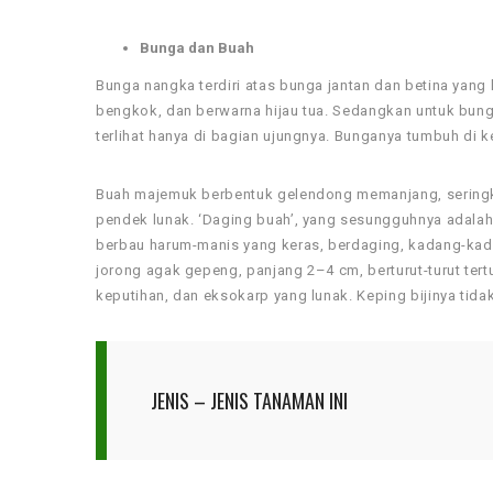
Bunga dan Buah
Bunga nangka terdiri atas bunga jantan dan betina yang 
bengkok, dan berwarna hijau tua. Sedangkan untuk bunga 
terlihat hanya di bagian ujungnya. Bunganya tumbuh di k
Buah majemuk berbentuk gelendong memanjang, seringkal
pendek lunak. ‘Daging buah’, yang sesungguhnya adala
berbau harum-manis yang keras, berdaging, kadang-kadan
jorong agak gepeng, panjang 2–4 cm, berturut-turut tertutu
keputihan, dan eksokarp yang lunak. Keping bijinya tida
JENIS – JENIS TANAMAN INI