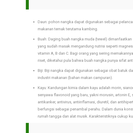
Daun: pohon nangka dapat digunakan sebagai pelancar A
makanan ternak terutama kambing.
Buah: Daging buah nangka muda (tewel) dimanfaatkan
yang sudah masak mengandung nutrisi seperti magnesium
vitamin A, B dan C. Bagi orang yang sering memakanny
riset, diketahui pula bahwa buah nangka punya sifat ant
Biji: Biji nangka dapat digunakan sebagai obat batuk d
industri makanan (bahan makan campuran).
Kayu: Kandungan kimia dalam kayu adalah morin, sianomak
senyawa flavonoid yang baru, yakni morusin, artonin E, s
antikanker, antivirus, antiinflamasi, diuretil, dan antih
berfungsi sebagai penambal perahu. Dalam dunia konst
rumah tangga dan alat musik. Karakteristiknya cukup ku