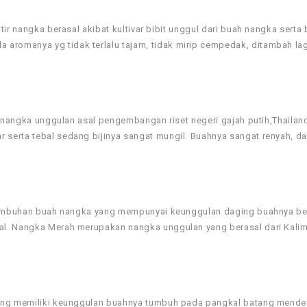
ir nangka berasal akibat kultivar bibit unggul dari buah nangka serta
romanya yg tidak terlalu tajam, tidak mirip cempedak, ditambah la
ir nangka unggulan asal pengembangan riset negeri gajah putih,Thailan
serta tebal sedang bijinya sangat mungil. Buahnya sangat renyah, da
l tumbuhan buah nangka yang mempunyai keunggulan daging buahnya b
al. Nangka Merah merupakan nangka unggulan yang berasal dari Kali
yang memiliki keunggulan buahnya tumbuh pada pangkal batang mende