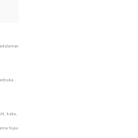
kedalaman
terbuka.
it, kaku,
n
arna hijau