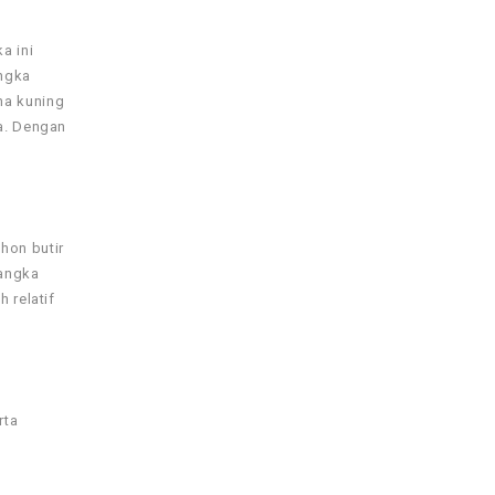
a ini
angka
na kuning
ja. Dengan
hon butir
nangka
 relatif
rta