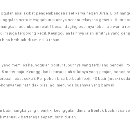
gulan asal akibat pengembangan riset karya negeri Jiran. Bibit nangk
unggulan serta menggabungkannya secara rekayasa genetik. Butir n
 nangka madu ukuran relatif besar, daging buahnya tebal, berwarna ro
 ini juga tergolong kecil. Keunggulan lainnya ialah sifatnya yang gen
bisa berbuah di umur 2-3 tahun.
 yang memiliki keunggulan postur tubuhnya yang terbilang pendek. Po
5 meter saja. Keunggulan lainnya ialah sifatnya yang genjah, pohon 
erbuah lebat sekali. Per pohon bisa berbuah lebih 40 butir (meski sudah
ohonnya terlihat tidak bisa lagi menunda buahnya yang banyak.
 butir nangka yang memiliki keunggulan dimana Bentuk buah, rasa se
i menusuk bertenaga seperti butir durian.