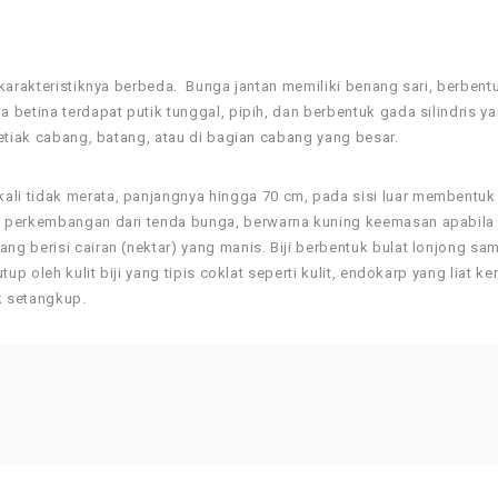
karakteristiknya berbeda. Bunga jantan memiliki benang sari, berbent
betina terdapat putik tunggal, pipih, dan berbentuk gada silindris y
etiak cabang, batang, atau di bagian cabang yang besar.
i tidak merata, panjangnya hingga 70 cm, pada sisi luar membentuk 
h perkembangan dari tenda bunga, berwarna kuning keemasan apabila
g berisi cairan (nektar) yang manis. Biji berbentuk bulat lonjong sa
p oleh kulit biji yang tipis coklat seperti kulit, endokarp yang liat ke
k setangkup.