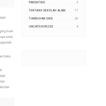
PARENTING
3
TENTANG SEKOLAH ALAM
17
agai
TUMBUHAN SASI
26
UNCATEGORIZED
4
ging buah
aya serat,
 sejumlah
han baku
at
agai
hnya
rabotan