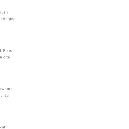
 buah
gi daging
d. Pohon
n cita
erwarna
mantan
kati