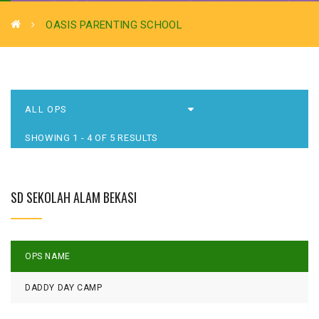
OASIS PARENTING SCHOOL
SHOWING 1 - 4 OF 5 RESULTS
SD SEKOLAH ALAM BEKASI
OPS NAME
L
DADDY DAY CAMP
S