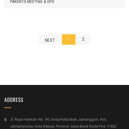
PARENTS MEETING & OPS
S
1
2
NEXT
ADDRESS
Jl. Raya Hankam No. 99, Desa/Kelurahan Jatiranggon, Kec.
Jatisampurna, Kota Bekasi, Provinsi Jawa Barat Kode Pos 17432