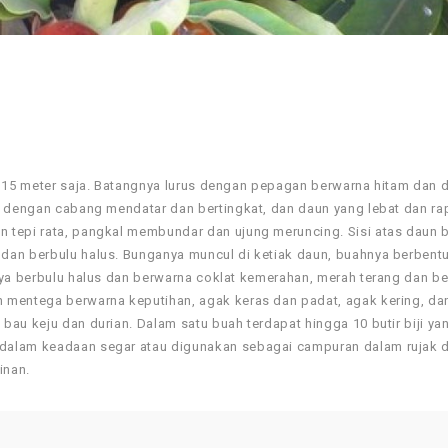
r 15 meter saja. Batangnya lurus dengan pepagan berwarna hitam dan 
t dengan cabang mendatar dan bertingkat, dan daun yang lebat dan ra
 tepi rata, pangkal membundar dan ujung meruncing. Sisi atas daun 
dan berbulu halus. Bunganya muncul di ketiak daun, buahnya berbentu
nya berbulu halus dan berwarna coklat kemerahan, merah terang dan b
 mentega berwarna keputihan, agak keras dan padat, agak kering, da
au keju dan durian. Dalam satu buah terdapat hingga 10 butir biji ya
 dalam keadaan segar atau digunakan sebagai campuran dalam rujak 
inan.