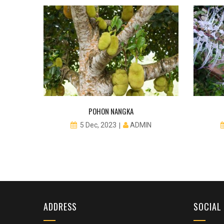
ISBUL
POHON NANGKA
N
ADMIN
5 Dec, 2023
ADDRESS
SOCIAL