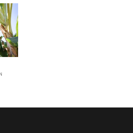
POHON KELAPA
N
ADMIN
25 Jul, 2023