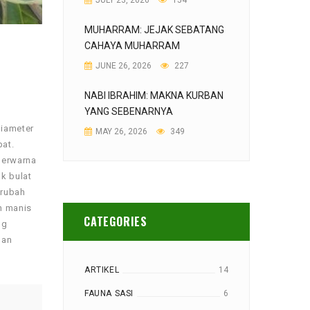
JULY 23, 2026
154
MUHARRAM: JEJAK SEBATANG
CAHAYA MUHARRAM
JUNE 26, 2026
227
NABI IBRAHIM: MAKNA KURBAN
YANG SEBENARNYA
diameter
MAY 26, 2026
349
pat.
berwarna
k bulat
erubah
n manis
CATEGORIES
ng
dan
ARTIKEL
14
FAUNA SASI
6