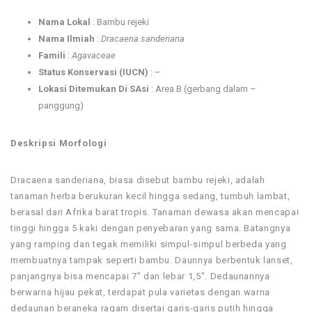
Nama Lokal
: Bambu rejeki
Nama Ilmiah
:
Dracaena sanderiana
Famili
:
Agavaceae
Status Konservasi (IUCN)
: –
Lokasi Ditemukan Di SAsi
: Area B (gerbang dalam –
panggung)
Deskripsi Morfologi
Dracaena sanderiana, biasa disebut bambu rejeki, adalah
tanaman herba berukuran kecil hingga sedang, tumbuh lambat,
berasal dari Afrika barat tropis. Tanaman dewasa akan mencapai
tinggi hingga 5 kaki dengan penyebaran yang sama. Batangnya
yang ramping dan tegak memiliki simpul-simpul berbeda yang
membuatnya tampak seperti bambu. Daunnya berbentuk lanset,
panjangnya bisa mencapai 7″ dan lebar 1,5″. Dedaunannya
berwarna hijau pekat, terdapat pula varietas dengan warna
dedaunan beraneka ragam disertai garis-garis putih hingga