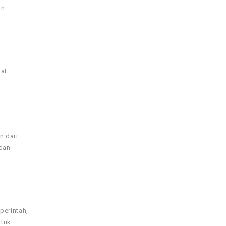
an
lat
n dari
 dan
perintah,
ntuk