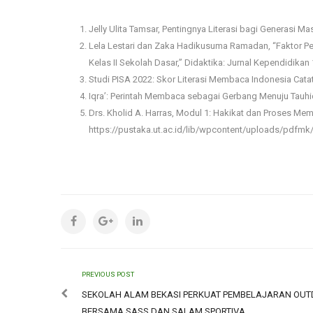
Jelly Ulita Tamsar, Pentingnya Literasi bagi Generasi Mas
Lela Lestari dan Zaka Hadikusuma Ramadan, “Faktor 
Kelas II Sekolah Dasar,” Didaktika: Jurnal Kependidikan 
Studi PISA 2022: Skor Literasi Membaca Indonesia Cat
Iqra’: Perintah Membaca sebagai Gerbang Menuju Tauh
Drs. Kholid A. Harras, Modul 1: Hakikat dan Proses Memba
https://pustaka.ut.ac.id/lib/wpcontent/uploads/pdfm
PREVIOUS POST
SEKOLAH ALAM BEKASI PERKUAT PEMBELAJARAN OU
BERSAMA SASS DAN SALAM SPORTIVA