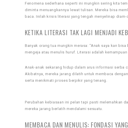
Fenomena sederhana seperti ini mungkin sering kita temui
diminta menuangkannya lewat tulisan. Mereka bisa mem
baca. Inilah krisis literasi yang tengah menyelinap diam-
KETIKA LITERASI TAK LAGI MENJADI KE
Banyak orang tua mungkin merasa: “Anak saya kan bisa ba
mengeja atau menulis huruf. Literasi adalah kemampu
Anak-anak sekarang hidup dalam arus informasi serba c
Akibatnya, mereka jarang dilatih untuk membaca denga
serta menikmati proses berpikir yang tenang.
Perubahan kebiasaan ini pelan tapi pasti melemahkan da
mereka jarang berlatih mendalami sesuatu.
MEMBACA DAN MENULIS: FONDASI YAN