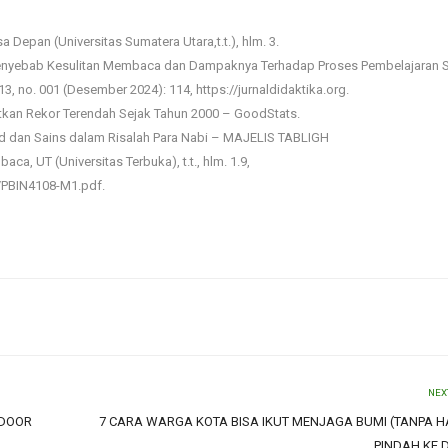
a Depan (Universitas Sumatera Utara,t.t.), hlm. 3.
Penyebab Kesulitan Membaca dan Dampaknya Terhadap Proses Pembelajaran 
13, no. 001 (Desember 2024): 114, https://jurnaldidaktika.org.
atkan Rekor Terendah Sejak Tahun 2000 – GoodStats.
id dan Sains dalam Risalah Para Nabi – MAJELIS TABLIGH
ca, UT (Universitas Terbuka), t.t., hlm. 1.9,
k/PBIN4108-M1.pdf.
NEX
TDOOR
7 CARA WARGA KOTA BISA IKUT MENJAGA BUMI (TANPA 
PINDAH KE 