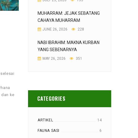
JULY 23, 2026
155
MUHARRAM: JEJAK SEBATANG
CAHAYA MUHARRAM
JUNE 26, 2026
228
NABI IBRAHIM: MAKNA KURBAN
YANG SEBENARNYA
MAY 26, 2026
351
 selesai
rhana
n dan ke
CATEGORIES
ARTIKEL
14
FAUNA SASI
6