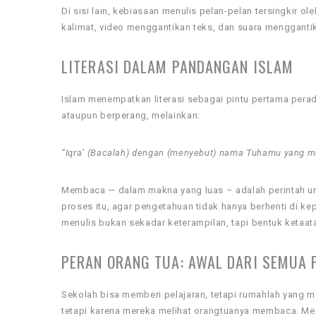
Di sisi lain, kebiasaan menulis pelan-pelan tersingkir
kalimat, video menggantikan teks, dan suara menggantik
LITERASI DALAM PANDANGAN ISLAM
Islam menempatkan literasi sebagai pintu pertama pera
ataupun berperang, melainkan:
“Iqra’ (Bacalah) dengan (menyebut) nama Tuhamu yang m
Membaca — dalam makna yang luas – adalah perintah un
proses itu, agar pengetahuan tidak hanya berhenti di 
menulis bukan sekadar keterampilan, tapi bentuk ketaata
PERAN ORANG TUA: AWAL DARI SEMUA
Sekolah bisa memberi pelajaran, tetapi rumahlah yang 
tetapi karena mereka melihat orangtuanya membaca. Mer