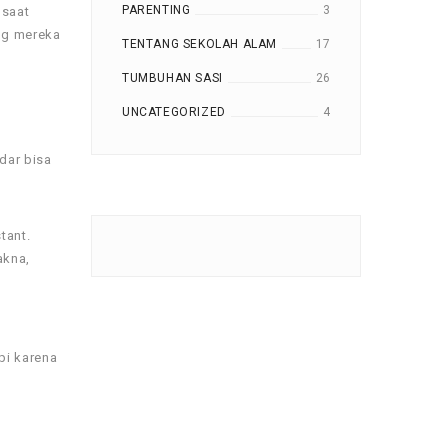
PARENTING
3
 saat
ng mereka
TENTANG SEKOLAH ALAM
17
TUMBUHAN SASI
26
UNCATEGORIZED
4
dar bisa
tant.
akna,
pi karena