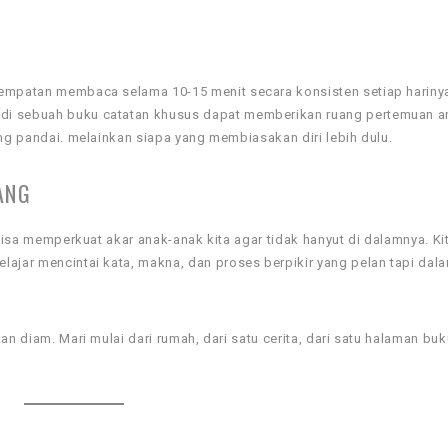
sempatan membaca selama 10-15 menit secara konsisten setiap harinya
di sebuah buku catatan khusus dapat memberikan ruang pertemuan a
ing pandai. melainkan siapa yang membiasakan diri lebih dulu.
ANG
 bisa memperkuat akar anak-anak kita agar tidak hanyut di dalamnya. Ki
lajar mencintai kata, makna, dan proses berpikir yang pelan tapi dal
an diam. Mari mulai dari rumah, dari satu cerita, dari satu halaman buk