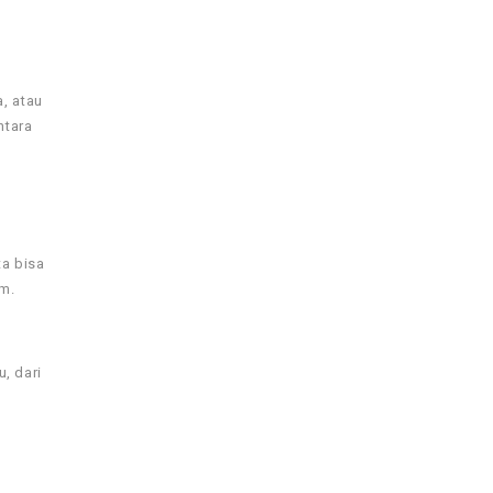
, atau
ntara
ta bisa
am.
u, dari