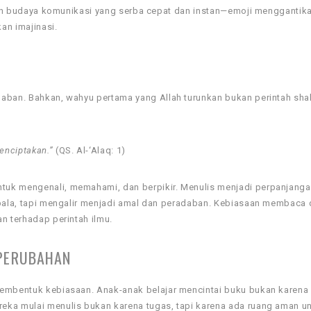
 oleh budaya komunikasi yang serba cepat dan instan—emoji menggantik
an imajinasi.
daban. Bahkan, wahyu pertama yang Allah turunkan bukan perintah sha
enciptakan.”
(QS. Al-‘Alaq: 1)
tuk mengenali, memahami, dan berpikir. Menulis menjadi perpanjanga
kepala, tapi mengalir menjadi amal dan peradaban. Kebiasaan membaca
n terhadap perintah ilmu.
 PERUBAHAN
membentuk kebiasaan. Anak-anak belajar mencintai buku bukan karena 
eka mulai menulis bukan karena tugas, tapi karena ada ruang aman u