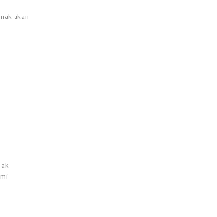
anak akan
nak
ami