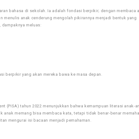
an bahasa di sekolah. Ia adalah fondasi berpikir; dengan membaca 
ngan menulis anak cenderung mengolah pikirannya menjadi bentuk yang
ya, dampaknya meluas:
dasi berpikir yang akan mereka bawa ke masa depan.
ment (PISA) tahun 2022 menunjukkan bahwa kemampuan literasi anak-a
nyak anak memang bisa membaca kata, tetapi tidak benar-benar memah
litan mengurai isi bacaan menjadi pemahaman.