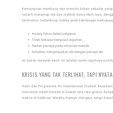
Kemampuan membaca dan menulis bukan sekadar pelajar
terlatih menyerap ide dan melihat dunia lebih luas, de
terstruktur. Sebaliknya, ketika anak kehilangan keduan
Kurang fokus dalam pelajaran,
Tidak terbiasa menyusun argumen,
Rentan percaya pada informasi mentah,
Kesulitan menyampaikan ide dengan percaya diri.
Ini bukan masalah kecil. Ini adalah tanda rapuhnya pon
KRISIS YANG TAK TERLIHAT, TAPI NYATA
Hasil dari Programme for International Student Assess
Indonesia masih berada di bawah rata-rata global. Ba
makna di baliknya. Mereka mampu mengeja, tetapi kesu