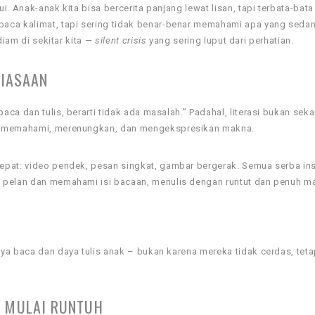
. Anak-anak kita bisa bercerita panjang lewat lisan, tapi terbata-bata
baca kalimat, tapi sering tidak benar-benar memahami apa yang seda
diam di sekitar kita —
silent crisis
yang sering luput dari perhatian.
BIASAAN
ca dan tulis, berarti tidak ada masalah.” Padahal, literasi bukan seka
an memahami, merenungkan, dan mengekspresikan makna.
epat: video pendek, pesan singkat, gambar bergerak. Semua serba ins
n pelan dan memahami isi bacaan, menulis dengan runtut dan penuh m
ya baca dan daya tulis anak – bukan karena mereka tidak cerdas, teta
G MULAI RUNTUH