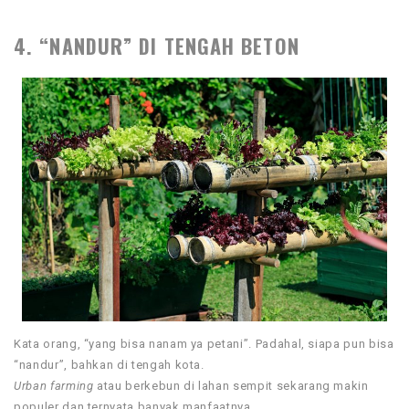
4. “NANDUR” DI TENGAH BETON
Kata orang, “yang bisa nanam ya petani”. Padahal, siapa pun bisa
“nandur”, bahkan di tengah kota.
Urban farming
atau berkebun di lahan sempit sekarang makin
populer dan ternyata banyak manfaatnya.