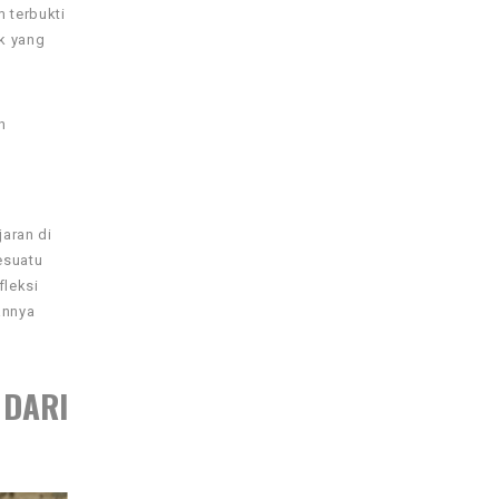
 terbukti
k yang
n
aran di
esuatu
fleksi
annya
 DARI