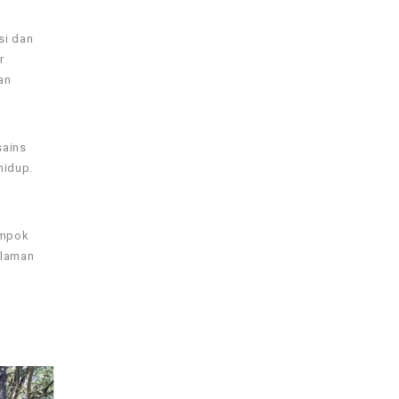
si dan
r
an
sains
hidup.
ompok
alaman