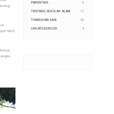
PARENTING
3
derung
TENTANG SEKOLAH ALAM
17
TUMBUHAN SASI
26
ksi
UNCATEGORIZED
4
adi lebih
hirnya
 jangka