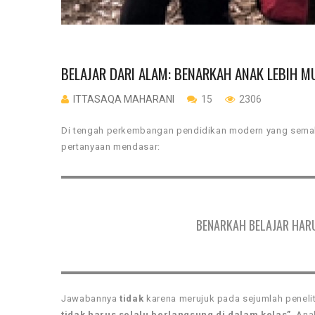
BELAJAR DARI ALAM: BENARKAH ANAK LEBIH M
ITTASAQA MAHARANI
15
2306
Di tengah perkembangan pendidikan modern yang semakin
pertanyaan mendasar:
BENARKAH BELAJAR HAR
Jawabannya
tidak
karena merujuk pada sejumlah penel
tidak harus selalu berlangsung di dalam kelas”
. Ana