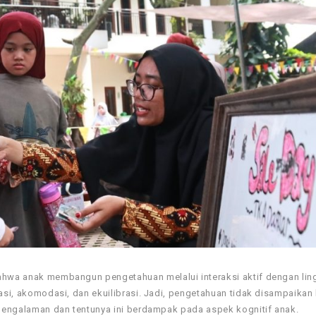
bahwa anak membangun pengetahuan melalui interaksi aktif dengan li
lasi, akomodasi, dan ekuilibrasi. Jadi, pengetahuan tidak disampaikan
i pengalaman dan tentunya ini berdampak pada aspek kognitif anak.