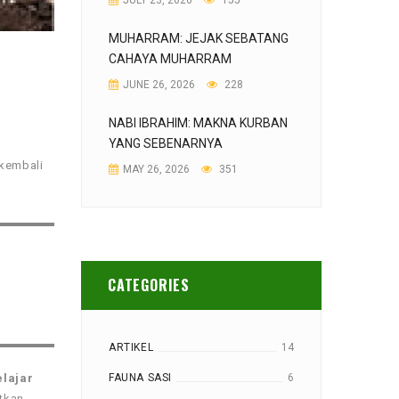
JULY 23, 2026
155
MUHARRAM: JEJAK SEBATANG
CAHAYA MUHARRAM
JUNE 26, 2026
228
NABI IBRAHIM: MAKNA KURBAN
YANG SEBENARNYA
 kembali
MAY 26, 2026
351
CATEGORIES
ARTIKEL
14
FAUNA SASI
6
elajar
atkan