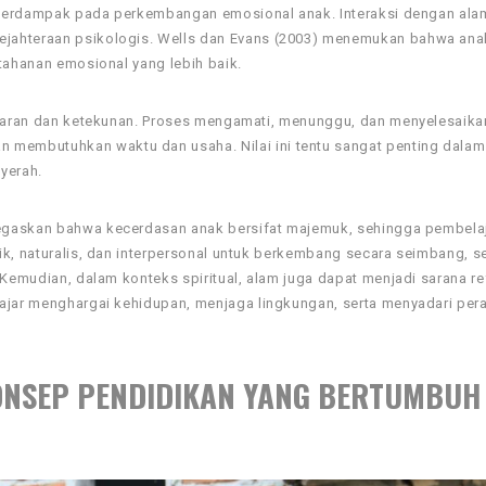
a berdampak pada perkembangan emosional anak. Interaksi dengan alam
ejahteraan psikologis. Wells dan Evans (2003) menemukan bahwa ana
tahanan emosional yang lebih baik.
sabaran dan ketekunan. Proses mengamati, menunggu, dan menyelesaika
membutuhkan waktu dan usaha. Nilai ini tentu sangat penting dalam
yerah.
askan bahwa kecerdasan anak bersifat majemuk, sehingga pembelaj
ik, naturalis, dan interpersonal untuk berkembang secara seimbang, s
 Kemudian, dalam konteks spiritual, alam juga dapat menjadi sarana re
lajar menghargai kehidupan, menjaga lingkungan, serta menyadari per
ONSEP PENDIDIKAN YANG BERTUMBUH