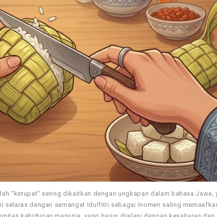
tilah “ketupat” sering dikaitkan dengan ungkapan dalam bahasa Jawa, 
ni selaras dengan semangat Idulfitri sebagai momen saling memaafkan
umitan kehidupan manusia, yang harus dijalani dengan kesabaran dan