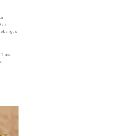
ur
ali
sekaligus
i Timur
an