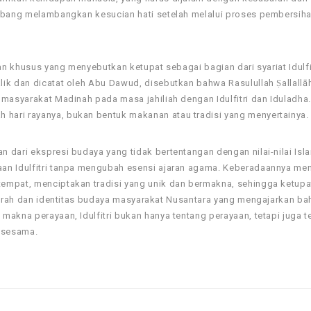
mbang melambangkan kesucian hati setelah melalui proses pembersihan
an khusus yang menyebutkan ketupat sebagai bagian dari syariat Idulfit
ik dan dicatat oleh Abu Dawud, disebutkan bahwa Rasulullah Ṣallallāhu
masyarakat Madinah pada masa jahiliah dengan Idulfitri dan Iduladha. 
hari rayanya, bukan bentuk makanan atau tradisi yang menyertainya.
 dari ekspresi budaya yang tidak bertentangan dengan nilai-nilai Isl
aan Idulfitri tanpa mengubah esensi ajaran agama. Keberadaannya me
empat, menciptakan tradisi yang unik dan bermakna, sehingga ketup
ejarah dan identitas budaya masyarakat Nusantara yang mengajarkan b
makna perayaan, Idulfitri bukan hanya tentang perayaan, tetapi juga t
 sesama.