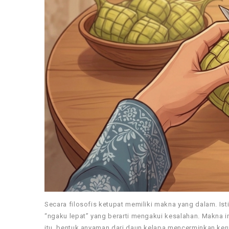
Secara filosofis ketupat memiliki makna yang dalam. Is
“ngaku lepat” yang berarti mengakui kesalahan. Makna i
itu, bentuk anyaman dari daun kelapa mencerminkan ker