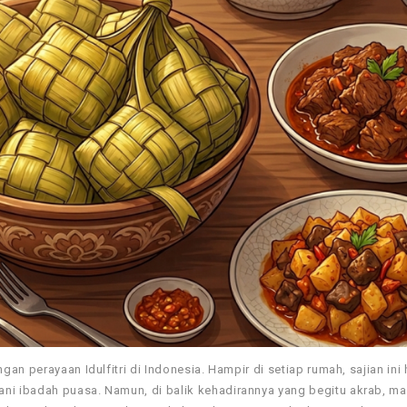
n perayaan Idulfitri di Indonesia. Hampir di setiap rumah, sajian ini 
i ibadah puasa. Namun, di balik kehadirannya yang begitu akrab, ma