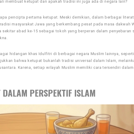
li membuat ketupat dan apakah tradisi ini juga ada di negara lain?
siapa pencipta pertama ketupat. Meski demikian, dalam berbagai literat
i tradisi masyarakat Jawa yang berkembang pesat pada masa dakwah W
a sekitar abad ke-15 sebagai tokoh yang berperan dalam penyebaran 
kna.
ai hidangan khas Idulfitri di berbagai negara Muslim lainnya, sepert
unjukkan bahwa ketupat bukanlah tradisi universal dalam Islam, melaink
ntara. Karena, setiap wilayah Muslim memiliki cara tersendiri dalam
T DALAM PERSPEKTIF ISLAM