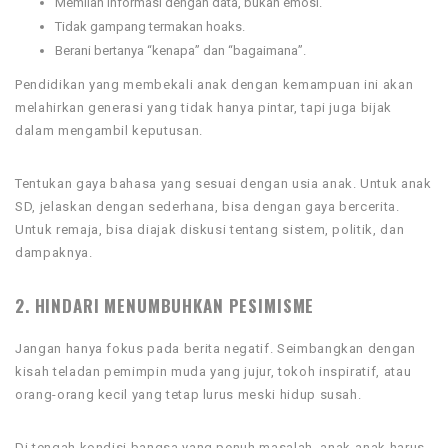
Memilah informasi dengan data, bukan emosi.
Tidak gampang termakan hoaks.
Berani bertanya “kenapa” dan “bagaimana”.
Pendidikan yang membekali anak dengan kemampuan ini akan
melahirkan generasi yang tidak hanya pintar, tapi juga bijak
dalam mengambil keputusan.
Tentukan gaya bahasa yang sesuai dengan usia anak. Untuk anak
SD, jelaskan dengan sederhana, bisa dengan gaya bercerita.
Untuk remaja, bisa diajak diskusi tentang sistem, politik, dan
dampaknya.
2. HINDARI MENUMBUHKAN PESIMISME
Jangan hanya fokus pada berita negatif. Seimbangkan dengan
kisah teladan pemimpin muda yang jujur, tokoh inspiratif, atau
orang-orang kecil yang tetap lurus meski hidup susah.
Di tengah kondisi bangsa yang penuh masalah, anak-anak harus