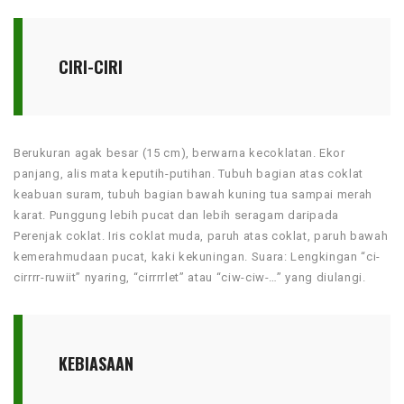
CIRI-CIRI
Berukuran agak besar (15 cm), berwarna kecoklatan. Ekor
panjang, alis mata keputih-putihan. Tubuh bagian atas coklat
keabuan suram, tubuh bagian bawah kuning tua sampai merah
karat. Punggung lebih pucat dan lebih seragam daripada
Perenjak coklat. Iris coklat muda, paruh atas coklat, paruh bawah
kemerahmudaan pucat, kaki kekuningan. Suara: Lengkingan “ci-
cirrrr-ruwiit” nyaring, “cirrrrlet” atau “ciw-ciw-…” yang diulangi.
KEBIASAAN