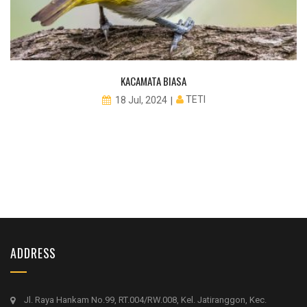
KACAMATA BIASA
TETI
18 Jul, 2024
ADDRESS
Jl. Raya Hankam No.99, RT.004/RW.008, Kel. Jatiranggon, Kec.