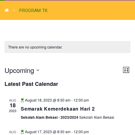
PROGRAM TK
There are no upcoming calendar.
VIE
CA
Upcoming
List
VI
Select
NAV
Latest Past Calendar
NA
date.
August 18, 2023 @ 8:30 am
-
12:00 pm
AUG
18
Semarak Kemerdekaan Hari 2
2023
Sekolah Alam Bekasi - 2023/2024
Sekolah Alam Bekasi
August 17, 2023 @ 8:30 am
-
12:00 pm
AUG