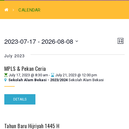
CALENDAR
VIE
CA
2023-07-17
 - 
2026-08-08
List
VI
Select
NAV
July 2023
NA
date.
MPLS & Pekan Ceria
July 17, 2023 @ 8:30 am
-
July 21, 2023 @ 12:00 pm
Sekolah Alam Bekasi - 2023/2024
Sekolah Alam Bekasi
DETAILS
Tahun Baru Hijriyah 1445 H