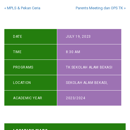
«
MPLS & Pekan Ceria
Parents Meeting dan OPS TK
»
DATE
JULY 19, 2023
TIME
8:30 AM
PROGRAMS
TK SEKOLAH ALAM BEKASI
LOCATION
SEKOLAH ALAM BEKASI
,
ACADEMIC YEAR
2023/2024