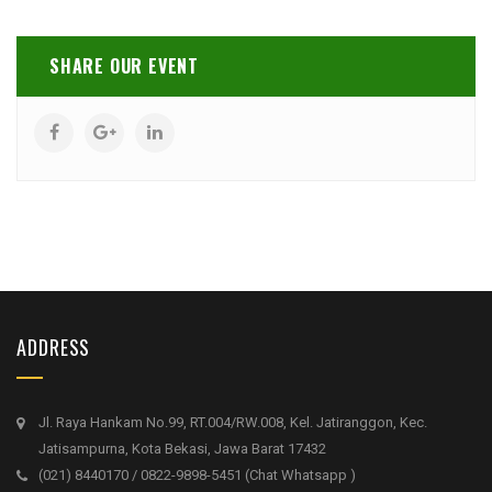
SHARE OUR EVENT
ADDRESS
Jl. Raya Hankam No.99, RT.004/RW.008, Kel. Jatiranggon, Kec.
Jatisampurna, Kota Bekasi, Jawa Barat 17432
(021) 8440170 / 0822-9898-5451 (Chat Whatsapp )