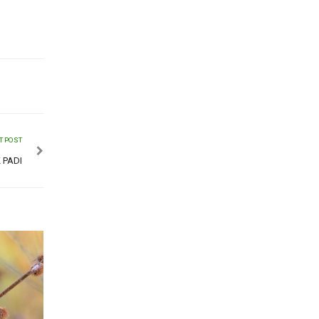
T POST
 PADI