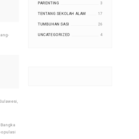
PARENTING
3
TENTANG SEKOLAH ALAM
17
TUMBUHAN SASI
26
UNCATEGORIZED
4
dang-
Sulawesi,
k Bangka
populasi