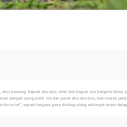
, ekor panjang. Kepala abu-abu, leher dan bagian sisi bergaris halus,
itaman dengan ujung putih. Iris dan paruh abu-abu-biru, kaki merah jamb
per-ku-tu-tut”, seperti tergesa-gesa diulang-ulang sebanyak enam-delap