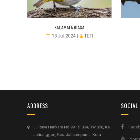
KACAMATA BIASA
TETI
18 Jul, 2024
ADDRESS
SOCIAL
Jl. Raya Hankam No.99, RT.004/RW.008, Kel.
Face
Jatiranggon, Kec. Jatisampurna, Kota
Yout