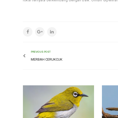
lokal ternyata berkembang dengan baik. Umum dipelihar
PREVIOUS POST
MERBAH CERUKCUK