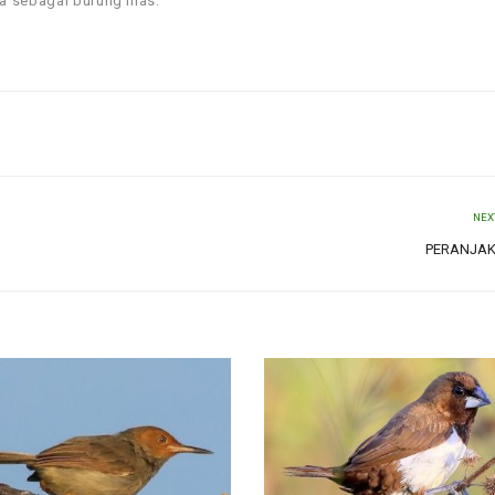
a sebagai burung hias.
NEX
PERANJAK