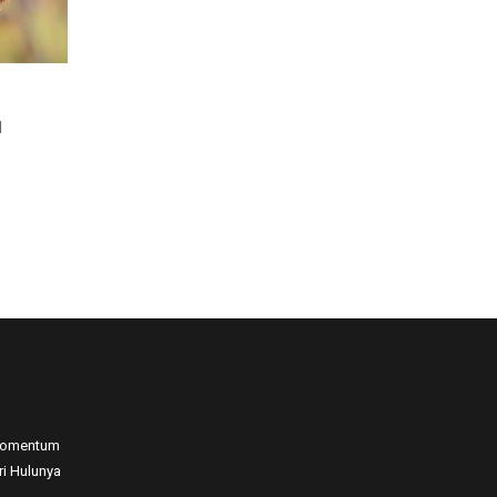
PERANJAK PADI
I
TETI
17 Jul, 2024
 Momentum
ri Hulunya